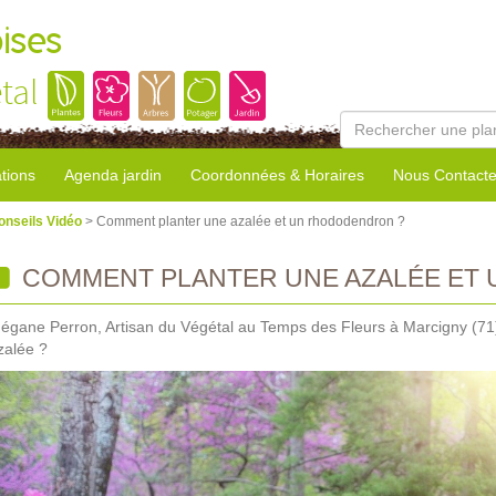
ises
tal
tions
Agenda jardin
Coordonnées & Horaires
Nous Contacte
onseils Vidéo
> Comment planter une azalée et un rhododendron ?
COMMENT PLANTER UNE AZALÉE ET
égane Perron, Artisan du Végétal au Temps des Fleurs à Marcigny (71
zalée ?