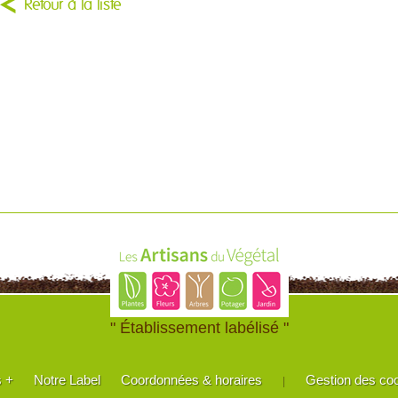
Retour à la liste
" Établissement labélisé "
s +
Notre Label
Coordonnées & horaires
Gestion des co
|