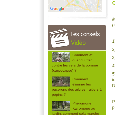
C
M
p
Les conseils
1
Vidéo
2
Comment et
3
quand lutter
contre les vers de la pomme
4
(carpocapse) ?
5
Comment
i
éliminer les
l
pucerons des arbres fruitiers à
pépins ?
P
Phéromone,
p
Kairomone au
jardin, comment cela marche