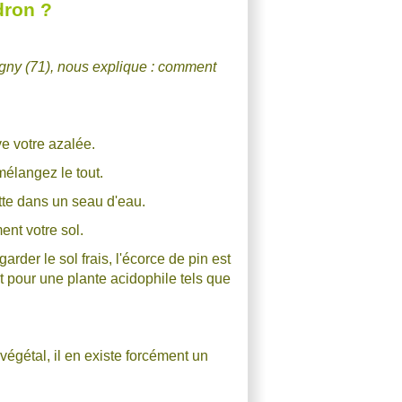
dron ?
gny (71), nous explique : comment
ve votre azalée.
 mélangez le tout.
otte dans un seau d'eau.
ent votre sol.
der le sol frais, l'écorce de pin est
ait pour une plante acidophile tels que
égétal, il en existe forcément un