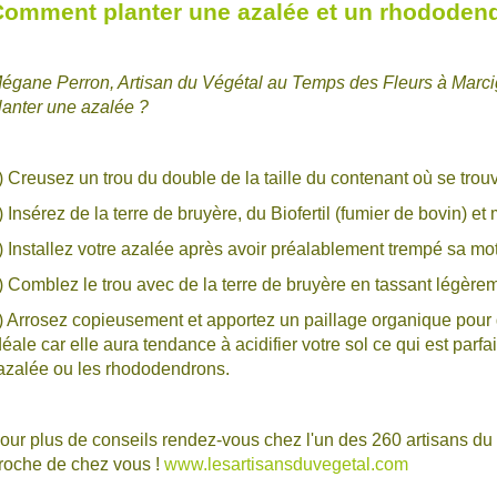
omment planter une azalée et un rhododen
égane Perron, Artisan du Végétal au Temps des Fleurs à Marci
lanter une azalée ?
) Creusez un trou du double de la taille du contenant où se trou
) Insérez de la terre de bruyère, du Biofertil (fumier de bovin) et
) Installez votre azalée après avoir préalablement trempé sa m
) Comblez le trou avec de la terre de bruyère en tassant légèrem
) Arrosez copieusement et apportez un paillage organique pour gar
déale car elle aura tendance à acidifier votre sol ce qui est parf
'azalée ou les rhododendrons.
our plus de conseils rendez-vous chez l'un des 260 artisans du v
roche de chez vous !
www.lesartisansduvegetal.com