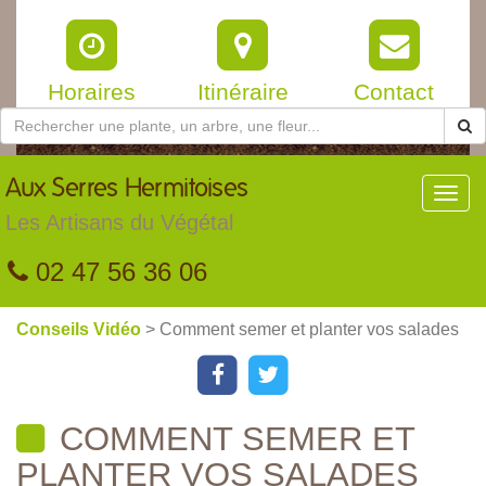
Horaires
Itinéraire
Contact
Aux
Serres Hermitoises
Toggl
navig
Les Artisans du Végétal
02 47 56 36 06
Conseils Vidéo
> Comment semer et planter vos salades
COMMENT SEMER ET
PLANTER VOS SALADES