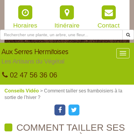
Horaires
Itinéraire
Contact
Aux
Serres Hermitoises
Toggl
navig
Les Artisans du Végétal
02 47 56 36 06
Conseils Vidéo
> Comment tailler ses framboisiers à la
sortie de l'hiver ?
COMMENT TAILLER SES