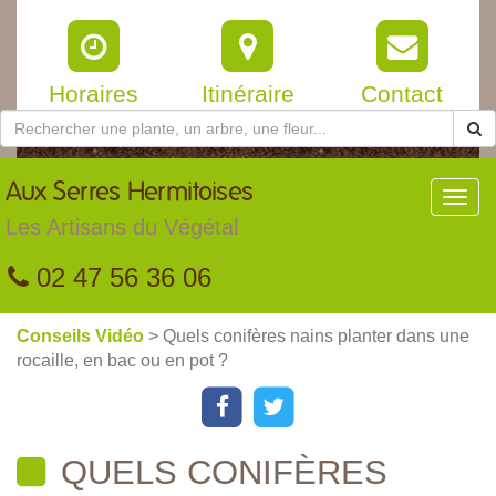
Horaires
Itinéraire
Contact
Aux
Serres Hermitoises
Toggl
navig
Les Artisans du Végétal
02 47 56 36 06
Conseils Vidéo
> Quels conifères nains planter dans une
rocaille, en bac ou en pot ?
QUELS CONIFÈRES