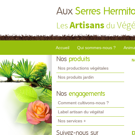
Aux
Serres Hermito
Artisans
Végé
Les
du
Accueil
Qui sommes-nous ?
Anima
Nos
produits
N
Nos productions végétales
Nos produits jardin
Nos
engagements
Comment cultivons-nous ?
Label artisan du végétal
Nos services +
Suivez-nous sur
D