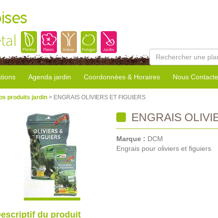
ises
tal
tions
Agenda jardin
Coordonnées & Horaires
Nous Contacte
os produits jardin
> ENGRAIS OLIVIERS ET FIGUIERS
ENGRAIS OLIVI
Marque :
DCM
Engrais pour oliviers et figuiers
escriptif du produit