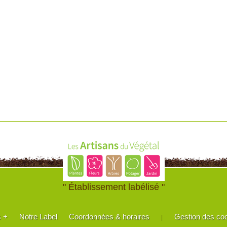
" Établissement labélisé "
s +
Notre Label
Coordonnées & horaires
Gestion des co
|