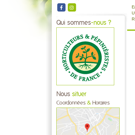
E
U
R
Qui sommes
-nous ?
Nous
situer
Coordonnées
&
Horaires