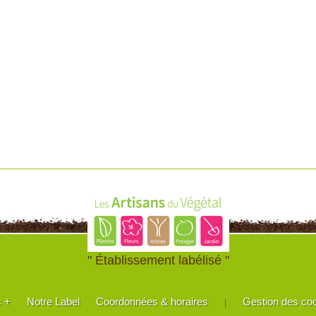
" Établissement labélisé "
s +
Notre Label
Coordonnées & horaires
Gestion des co
|