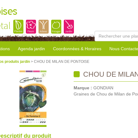
ises
tal
tions
Agenda jardin
Coordonnées & Horaires
Nous Contacte
os produits jardin
> CHOU DE MILAN DE PONTOISE
CHOU DE MILAN
Marque :
GONDIAN
Graines de Chou de Milan de Po
escriptif du produit