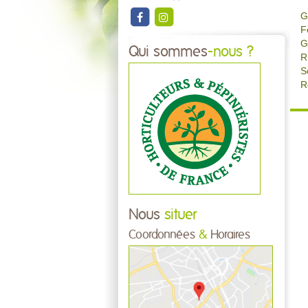
G
F
G
Qui sommes
-nous ?
R
S
R
Nous
situer
Coordonnées
&
Horaires