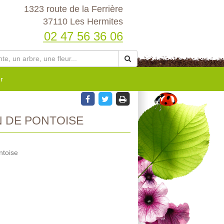
1323 route de la Ferrière
37110 Les Hermites
02 47 56 36 06
r
 DE PONTOISE
ntoise