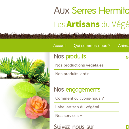
Aux
Serres Hermito
Artisans
Végé
Les
du
Accueil
Qui sommes-nous ?
Anima
Nos
produits
N
Nos productions végétales
Nos produits jardin
Nos
engagements
Comment cultivons-nous ?
Label artisan du végétal
Nos services +
Suivez-nous sur
D