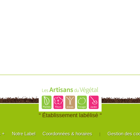
" Établissement labélisé "
s +
Notre Label
Coordonnées & horaires
Gestion des co
|