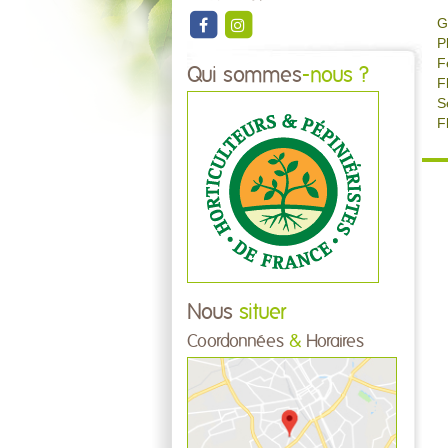
G
P
F
Qui sommes
-nous ?
F
S
F
Nous
situer
Coordonnées
&
Horaires