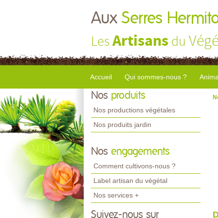
Aux
Serres Hermito
Artisans
Végé
Les
du
Accueil
Qui sommes-nous ?
Anima
Nos
produits
N
Nos productions végétales
Nos produits jardin
Nos
engagements
Comment cultivons-nous ?
Label artisan du végétal
Nos services +
Suivez-nous sur
D