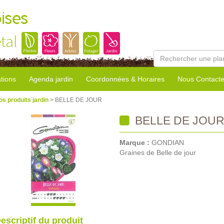
ises
tal
tions
Agenda jardin
Coordonnées & Horaires
Nous Contacte
os produits jardin
> BELLE DE JOUR
BELLE DE JOU
Marque :
GONDIAN
Graines de Belle de jour
escriptif du produit