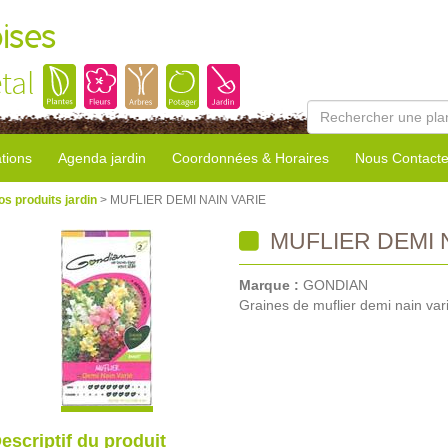
ises
tal
tions
Agenda jardin
Coordonnées & Horaires
Nous Contacte
os produits jardin
> MUFLIER DEMI NAIN VARIE
MUFLIER DEMI 
Marque :
GONDIAN
Graines de muflier demi nain var
escriptif du produit