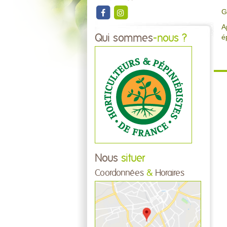
G
A
Qui sommes
-nous ?
é
Nous
situer
Coordonnées
&
Horaires