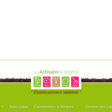
" Établissement labélisé "
s +
Notre Label
Coordonnées & horaires
Gestion des co
|