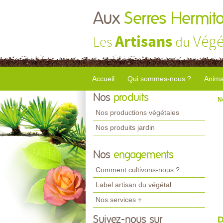
Aux
Serres Hermito
Artisans
Végé
Les
du
Accueil
Qui sommes-nous ?
Anima
Nos
produits
N
Nos productions végétales
Nos produits jardin
Nos
engagements
Comment cultivons-nous ?
Label artisan du végétal
Nos services +
Suivez-nous sur
D