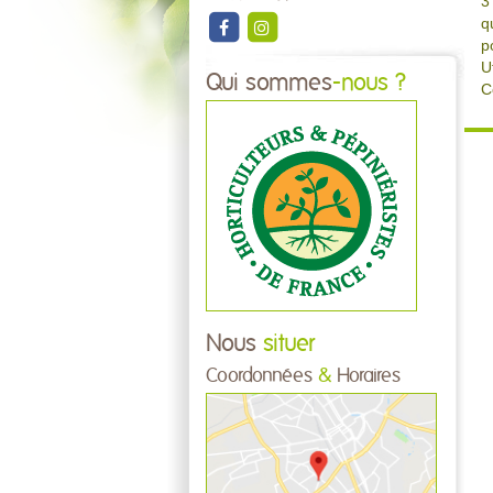
3
q
p
U
Qui sommes
-nous ?
C
Nous
situer
Coordonnées
&
Horaires