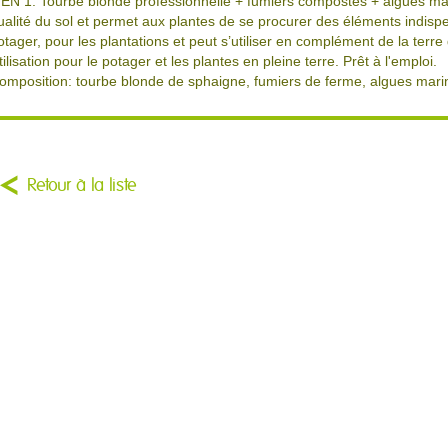
 EN 1: Tourbe blonde professionnelle + fumiers compostés + algues mar
ualité du sol et permet aux plantes de se procurer des éléments indispensab
otager, pour les plantations et peut s’utiliser en complément de la terre
tilisation pour le potager et les plantes en pleine terre. Prêt à l'emploi.
omposition: tourbe blonde de sphaigne, fumiers de ferme, algues mari
Retour à la liste