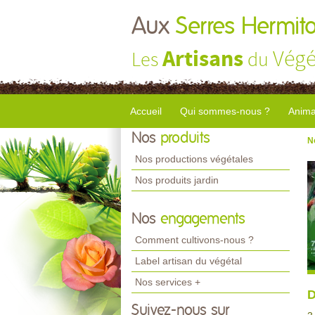
Aux
Serres Hermito
Artisans
Végé
Les
du
Accueil
Qui sommes-nous ?
Anima
Nos
produits
N
Nos productions végétales
Nos produits jardin
Nos
engagements
Comment cultivons-nous ?
Label artisan du végétal
Nos services +
D
Suivez-nous sur