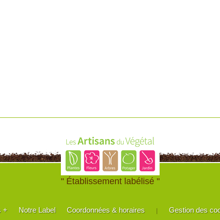
" Établissement labélisé "
s +
Notre Label
Coordonnées & horaires
Gestion des co
|