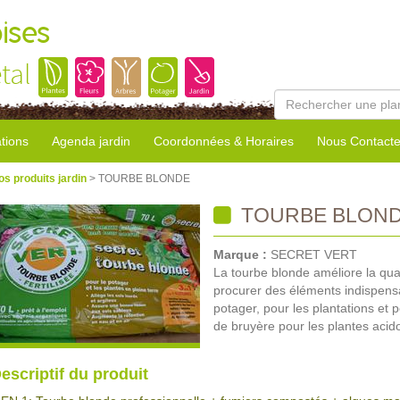
ises
tal
tions
Agenda jardin
Coordonnées & Horaires
Nous Contacte
os produits jardin
> TOURBE BLONDE
TOURBE BLON
Marque :
SECRET VERT
La tourbe blonde améliore la qua
procurer des éléments indispensable
potager, pour les plantations et p
de bruyère pour les plantes acido
escriptif du produit