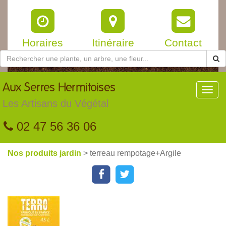
Horaires
Itinéraire
Contact
Aux
Serres Hermitoises
Toggl
navig
Les Artisans du Végétal
02 47 56 36 06
Nos produits jardin
> terreau rempotage+Argile