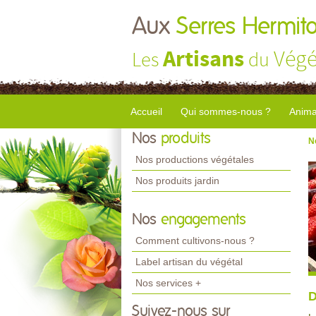
Aux
Serres Hermito
Artisans
Végé
Les
du
Accueil
Qui sommes-nous ?
Anima
Nos
produits
N
Nos productions végétales
Nos produits jardin
Nos
engagements
Comment cultivons-nous ?
Label artisan du végétal
Nos services +
D
Suivez-nous sur