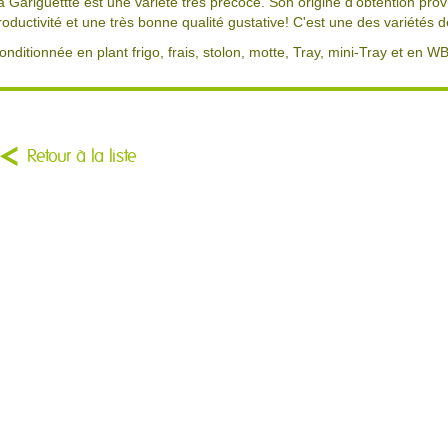
a Gariguettte est une variété très précoce. Son origine d'obtention pro
roductivité et une très bonne qualité gustative! C'est une des variétés 
onditionnée en plant frigo, frais, stolon, motte, Tray, mini-Tray et en WB
Retour à la liste