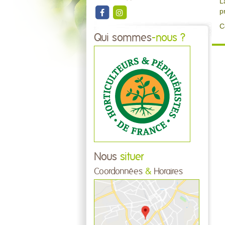
L
p
C
Qui sommes
-nous ?
Nous
situer
Coordonnées
&
Horaires