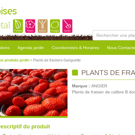
ises
tal
tions
Agenda jardin
Coordonnées & Horaires
Nous Contacte
os produits jardin
> Plants de fraisiers-Gariguette
PLANTS DE FRA
Marque :
ANGIER
Plants de fraisier de calibre B don
escriptif du produit