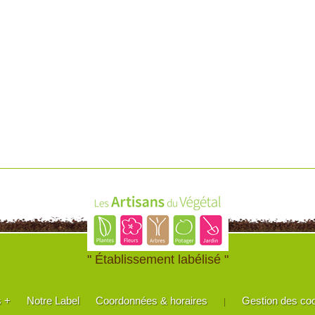
" Établissement labélisé "
s +
Notre Label
Coordonnées & horaires
Gestion des co
|