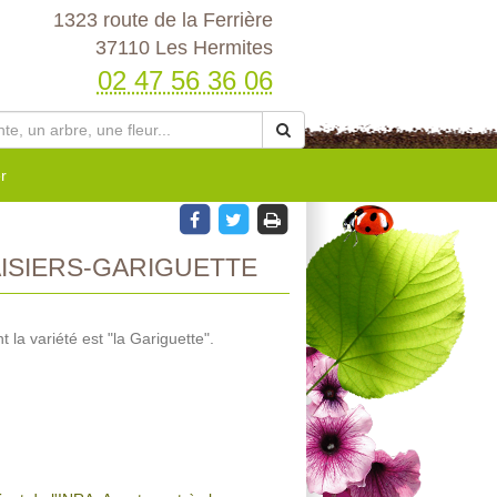
1323 route de la Ferrière
37110 Les Hermites
02 47 56 36 06
r
ISIERS-GARIGUETTE
t la variété est "la Gariguette".