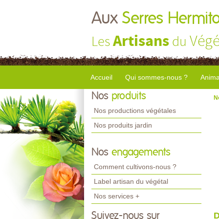
Aux
Serres Hermito
Artisans
Végé
Les
du
Accueil
Qui sommes-nous ?
Anima
Nos
produits
N
Nos productions végétales
Nos produits jardin
Nos
engagements
Comment cultivons-nous ?
Label artisan du végétal
Nos services +
Suivez-nous sur
D