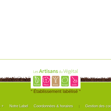
" Établissement labélisé "
s +
Notre Label
Coordonnées & horaires
Gestion des co
|