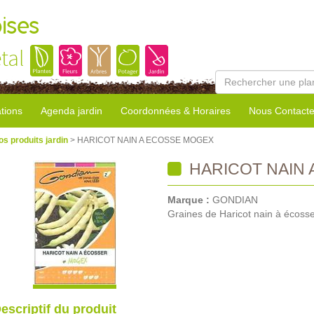
ises
tal
tions
Agenda jardin
Coordonnées & Horaires
Nous Contacte
os produits jardin
> HARICOT NAIN A ECOSSE MOGEX
HARICOT NAIN 
Marque :
GONDIAN
Graines de Haricot nain à écoss
escriptif du produit