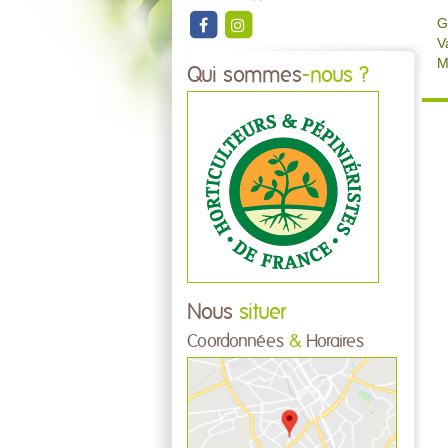
G
V
M
Qui sommes
-nous ?
Nous
situer
Coordonnées
&
Horaires