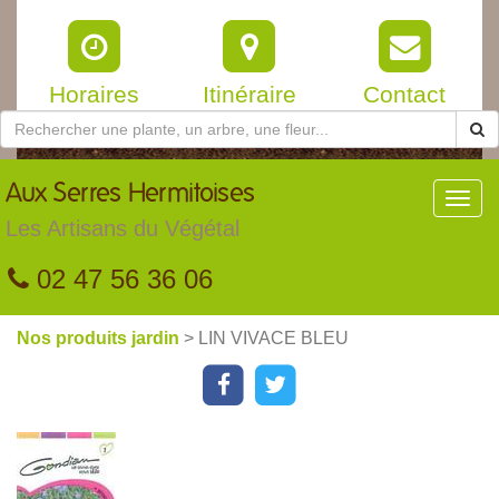
Horaires
Itinéraire
Contact
Aux
Serres Hermitoises
Toggl
navig
Les Artisans du Végétal
02 47 56 36 06
Nos produits jardin
> LIN VIVACE BLEU