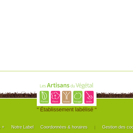
" Établissement labélisé "
s +
Notre Label
Coordonnées & horaires
Gestion des co
|