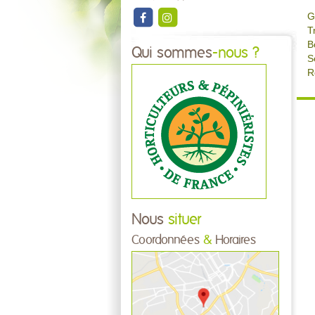
G
T
B
Qui sommes
-nous ?
S
R
Nous
situer
Coordonnées
&
Horaires