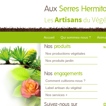
Aux
Serres Hermito
Artisans
Végé
Les
du
Accueil
Qui sommes-nous ?
Anima
Nos
produits
N
Nos productions végétales
Nos produits jardin
Nos
engagements
Comment cultivons-nous ?
Label artisan du végétal
Nos services +
Suivez-nous sur
D