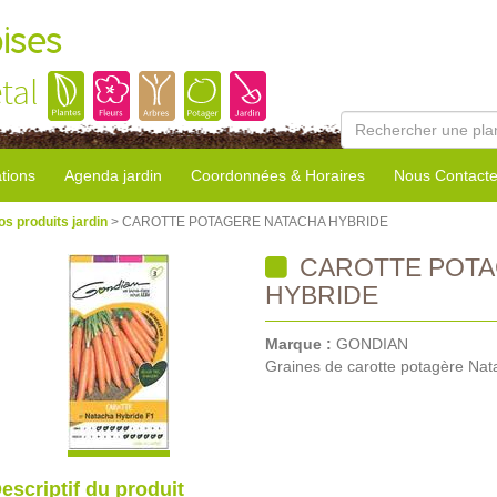
ises
tal
tions
Agenda jardin
Coordonnées & Horaires
Nous Contacte
os produits jardin
> CAROTTE POTAGERE NATACHA HYBRIDE
CAROTTE POTA
HYBRIDE
Marque :
GONDIAN
Graines de carotte potagère Nat
escriptif du produit