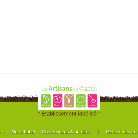
" Établissement labélisé "
s +
Notre Label
Coordonnées & horaires
Gestion des co
|