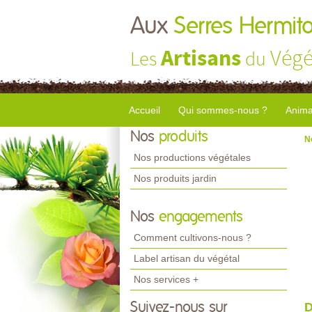
Aux
Serres Hermito
Artisans
Végé
Les
du
Accueil
Qui sommes-nous ?
Anima
Nos
produits
N
Nos productions végétales
Nos produits jardin
Nos
engagements
Comment cultivons-nous ?
Label artisan du végétal
Nos services +
Suivez-nous sur
D