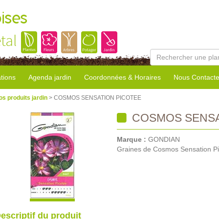
ises
tal
tions
Agenda jardin
Coordonnées & Horaires
Nous Contacte
os produits jardin
> COSMOS SENSATION PICOTEE
COSMOS SENSA
Marque :
GONDIAN
Graines de Cosmos Sensation Pi
escriptif du produit