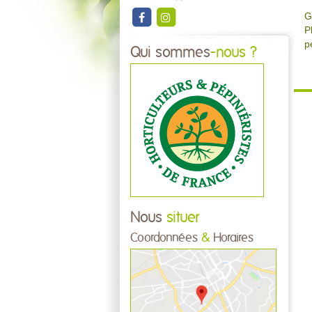
G
P
p
Qui sommes
-nous ?
Nous
situer
Coordonnées
&
Horaires