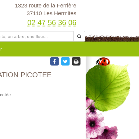
1323 route de la Ferrière
37110 Les Hermites
02 47 56 36 06
r
TION PICOTEE
cotée.