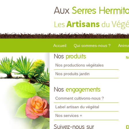
Aux
Serres Hermito
Artisans
Végé
Les
du
Accueil
Qui sommes-nous ?
Anima
Nos
produits
N
Nos productions végétales
Nos produits jardin
Nos
engagements
Comment cultivons-nous ?
Label artisan du végétal
Nos services +
Suivez-nous sur
D