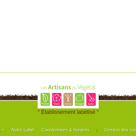
" Établissement labélisé "
s +
Notre Label
Coordonnées & horaires
Gestion des co
|