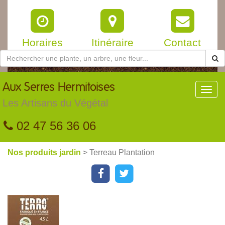
Horaires
Itinéraire
Contact
Aux
Serres Hermitoises
Toggl
navig
Les Artisans du Végétal
02 47 56 36 06
Nos produits jardin
> Terreau Plantation