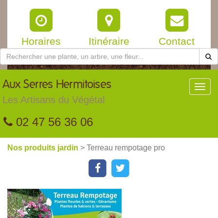
Horaires
Itinéraire
Contact
Aux
Serres Hermitoises
Toggl
navig
Les Artisans du Végétal
02 47 56 36 06
Nos produits jardin
> Terreau rempotage pro